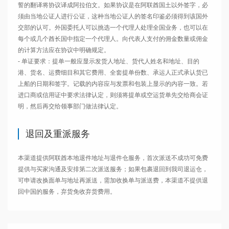
誓的翻译将协议译成阿拉伯文。如果协议是在阿联酋国土以外签字，必
须由当地公证人进行公证，这种当地公证人的签名印鉴必须得到该国外
交部的认可。外国委托人可以挑选一个代理人处理全国业务，也可以在
每个或几个酋长国中指定一个代理人。向代表人支付的佣金数量或佣金
的计算方法应在协议中明确规定。

- 单证要求：提单一般应显示发货人地址、货代人姓名和地址、目的
港、货名、运费细目和其它费用、全套提单份数、承运人正式承认货已
上船的日期和签字。记载的内容应与发票和包装上显示的内容一致。若
进口商或信用证中要求法律认定，则须将提单或空运货单先交给商会证
明，然后再交给领事部门做法律认定。
退回及重派服务
本渠道提供阿联酋本地退件地址与退件仓服务，首次派送不成功可免费
提供与买家沟通及安排第二次派送服务；如果包裹退回到我司退运仓，
可申请改换面单与地址再派送，需加收换单与派送费，本渠道不提供退
回中国的服务，弃货免收弃货费用。