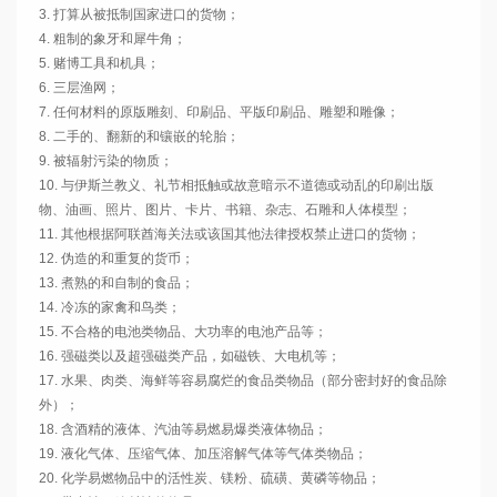
3. 打算从被抵制国家进口的货物；

4. 粗制的象牙和犀牛角；

5. 赌博工具和机具；

6. 三层渔网；

7. 任何材料的原版雕刻、印刷品、平版印刷品、雕塑和雕像；

8. 二手的、翻新的和镶嵌的轮胎；

9. 被辐射污染的物质；

10. 与伊斯兰教义、礼节相抵触或故意暗示不道德或动乱的印刷出版
物、油画、照片、图片、卡片、书籍、杂志、石雕和人体模型；

11. 其他根据阿联酋海关法或该国其他法律授权禁止进口的货物；

12. 伪造的和重复的货币；

13. 煮熟的和自制的食品；

14. 冷冻的家禽和鸟类；

15. 不合格的电池类物品、大功率的电池产品等；

16. 强磁类以及超强磁类产品，如磁铁、大电机等；

17. 水果、肉类、海鲜等容易腐烂的食品类物品（部分密封好的食品除
外）；

18. 含酒精的液体、汽油等易燃易爆类液体物品；

19. 液化气体、压缩气体、加压溶解气体等气体类物品；

20. 化学易燃物品中的活性炭、镁粉、硫磺、黄磷等物品；
