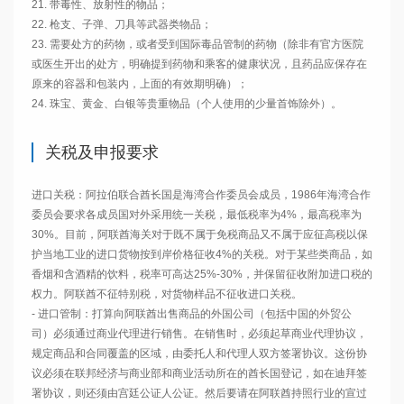
21. 带毒性、放射性的物品；

22. 枪支、子弹、刀具等武器类物品；

23. 需要处方的药物，或者受到国际毒品管制的药物（除非有官方医院
或医生开出的处方，明确提到药物和乘客的健康状况，且药品应保存在
原来的容器和包装内，上面的有效期明确）；

24. 珠宝、黄金、白银等贵重物品（个人使用的少量首饰除外）。
关税及申报要求
进口关税：阿拉伯联合酋长国是海湾合作委员会成员，1986年海湾合作
委员会要求各成员国对外采用统一关税，最低税率为4%，最高税率为
30%。目前，阿联酋海关对于既不属于免税商品又不属于应征高税以保
护当地工业的进口货物按到岸价格征收4%的关税。对于某些类商品，如
香烟和含酒精的饮料，税率可高达25%-30%，并保留征收附加进口税的
权力。阿联酋不征特别税，对货物样品不征收进口关税。

- 进口管制：打算向阿联酋出售商品的外国公司（包括中国的外贸公
司）必须通过商业代理进行销售。在销售时，必须起草商业代理协议，
规定商品和合同覆盖的区域，由委托人和代理人双方签署协议。这份协
议必须在联邦经济与商业部和商业活动所在的酋长国登记，如在迪拜签
署协议，则还须由宫廷公证人公证。然后要请在阿联酋持照行业的宣过