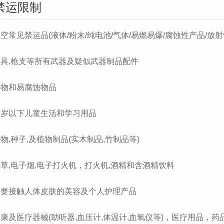
禁运限制
航空常见禁运品(液体/粉末/纯电池/气体/易燃易爆/腐蚀性产品/放射
刀具,枪支等所有武器及疑似武器制品配件

食物和易腐蚀物品

三岁以下儿童生活和学习用品

植物,种子,及植物制品(实木制品,竹制品等)

烟草,电子烟,电子打火机，打火机,酒精和含酒精饮料

.需要接触人体皮肤的美容及个人护理产品

健康及医疗器械(助听器,血压计,体温计,血氧仪等)，医疗用品，药品