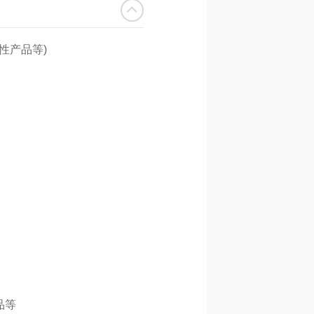
性产品等)

等
