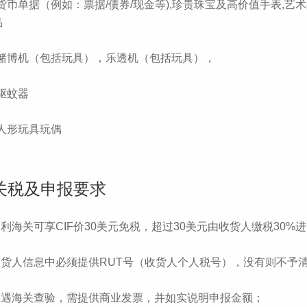
7.货币单据（例如：票据/债券/现金等),珍贵珠宝及高价值手表,


8.赌博机（包括玩具），乐透机（包括玩具），

.驱蚊器

.人形玩具玩偶
关税及申报要求
智利海关可享CIF价30美元免税，超过30美元由收货人缴税30%进
.收货人信息中必须提供RUT号（收货人个人税号），没有则不予清
.如遇海关查验，需提供商业发票，并如实说明申报金额；
