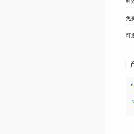
时
免
可