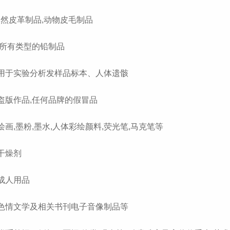
天然皮革制品,动物皮毛制品

. 所有类型的铅制品

.用于实验分析发样品标本、人体遗骸

.盗版作品,任何品牌的假冒品

.绘画,墨粉,墨水,人体彩绘颜料,荧光笔,马克笔等

.干燥剂

.成人用品

.色情文学及相关书刊电子音像制品等
