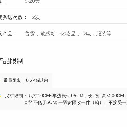
效：
9-20天
费派送次数：
2次
发产品：
普货，敏感货，化妆品，带电，服装等
产品限制
重量限制：0-2KG以内
尺寸限制： 尺寸10CM≤单边长≤105CM，长+宽+高≤200C
直径不低于5CM; 一票货限收一件（箱），不接受