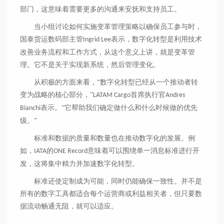
部门，这意味着需要更多的沟通来安抚和支持员工。
当小组讨论如何实施变革管理策略以确保员工参与时，
国泰货运数码部主管
表示，数字化转型是利用技术
Ingrid Lee
改善业务流程和工作方式，从这个意义上讲，就是变革管
理。它不是关于实现新系统，然后管理变化。
从积极的方面来看，
“数字化转型已经从一个推动者转
变为战略的核心部分，”
首席执行官
LATAM Cargo
Andres
表示。“它帮助我们确定做什么和什么时候做的优先
Bianchi
级。”
标准和数据的质量和数量也在推动数字化的发展。例
如，
的
意味着可以围绕单一消息标准进行开
IATA
ONE Record
发，这将集中精力并加速数字化转型。
标准还使定制成为可能，同时仍能确保一致性。并不是
所有的数字工具都适合每个运营商或利益相关者，但只要数
据流动畅通无阻，就可以适应。